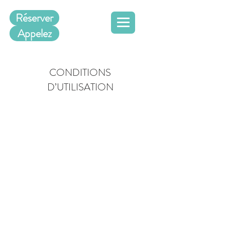
Réserver
Appelez
CONDITIONS
D’UTILISATION
Conditions d’utilisation. Ce
modèle est un exemple de
texte qui n’est pas complet
et ne peut être publié. Les
conditions d'utilisation ont
pour but de protéger les